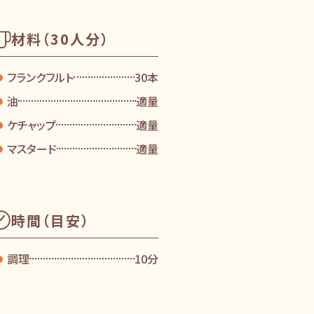
材料（30人分）
フランクフルト
30本
油
適量
ケチャップ
適量
マスタード
適量
思い
どについて
時間（目安）
長
ログ（デジタルブック）
調理
10分
仕様比較表）
ション一覧表（PDF）
書・仕様書（ＰＤＦ）