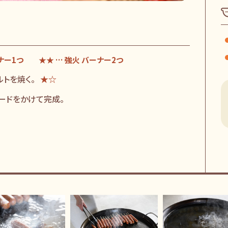
炊き出し
お役立ち
質問コー
ーナー1つ ★★ … 強火 バーナー2つ
お問い合
ルトを焼く。
★☆
ードをかけて完成。
新着情報