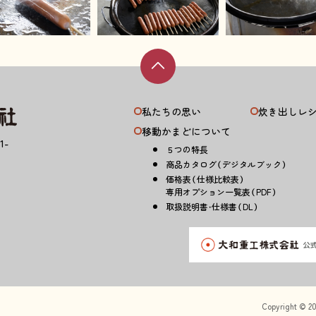
私たちの思い
炊き出しレ
移動かまどについて
1-
５つの特長
商品カタログ（デジタルブック）
価格表（仕様比較表）
専用オプション一覧表（PDF）
取扱説明書・仕様書（DL）
Copyright © 20