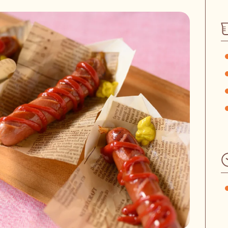
ホーム
私たちの
移動かま
５つの特
商品カタ
価格表（
専用オプ
取扱説明