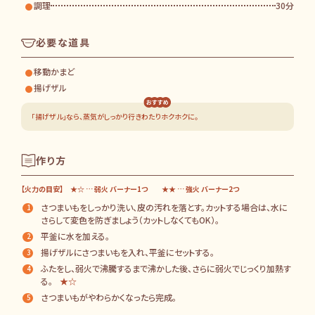
調理
30分
必要な道具
移動かまど
揚げザル
「揚げザル」なら、蒸気がしっかり行きわたりホクホクに。
ホーム
私たちの思い
作り方
移動かまどについて
５つの特長
【火力の目安】 ★☆ … 弱火 バーナー1つ ★★ … 強火 バーナー2つ
商品カタログ（デジタルブック）
さつまいもをしっかり洗い、皮の汚れを落とす。カットする場合は、水に
価格表（仕様比較表）
さらして変色を防ぎましょう（カットしなくてもOK）。
専用オプション一覧表（PDF）
平釜に水を加える。
取扱説明書・仕様書（ＰＤＦ）
揚げザルにさつまいもを入れ、平釜にセットする。
炊き出しレシピ
ふたをし、弱火で沸騰するまで沸かした後、さらに弱火でじっくり加熱す
お役立ち情報
る。
★☆
質問コーナー
さつまいもがやわらかくなったら完成。