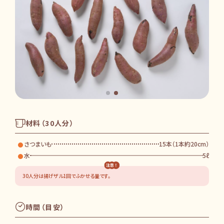
材料（30人分）
さつまいも
15本（1本約20cm）
水
5ℓ
30人分は揚げザル1回でふかせる量です。
時間（目安）